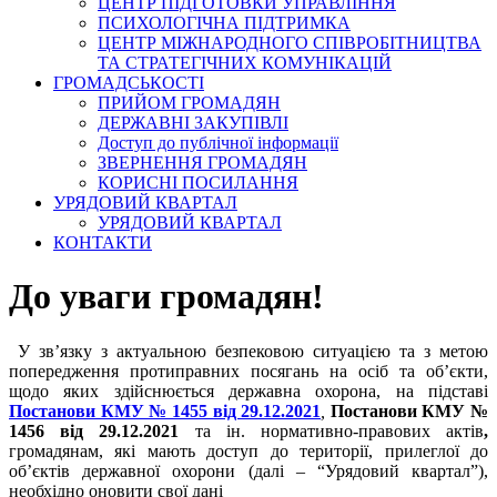
ЦЕНТР ПІДГОТОВКИ УПРАВЛІННЯ
ПСИХОЛОГІЧНА ПІДТРИМКА
ЦЕНТР МІЖНАРОДНОГО СПІВРОБІТНИЦТВА
ТА СТРАТЕГІЧНИХ КОМУНІКАЦІЙ
ГРОМАДСЬКОСТІ
ПРИЙОМ ГРОМАДЯН
ДЕРЖАВНІ ЗАКУПІВЛІ
Доступ до публічної інформації
ЗВЕРНЕННЯ ГРОМАДЯН
КОРИСНІ ПОСИЛАННЯ
УРЯДОВИЙ КВАРТАЛ
УРЯДОВИЙ КВАРТАЛ
КОНТАКТИ
До уваги громадян!
У зв’язку з актуальною безпековою ситуацією та з метою
попередження протиправних посягань на осіб та об’єкти,
щодо яких здійснюється державна охорона, на підставі
Постанови КМУ № 1455 від 29.12.2021
,
Постанови КМУ №
1456 від 29.12.2021
та ін. нормативно-правових актів
,
громадянам, які мають доступ до території, прилеглої до
об’єктів державної охорони (далі – “Урядовий квартал”),
необхідно оновити свої дані