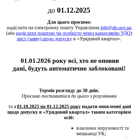
до
01.12.2025
Для цього просимо:
надіслати на електронну пошту Управління
info@do.gov.ua
(або
надіслати
поштою чи особисто через канцелярію
УДО
)
лист (заяву) щодо допуску
в «Урядовий квартал».
01.01.2026 року всі, хто не оновив
дані,
будуть
автоматично заблоковані!
Термін розгляду до 30 днів.
Просимо поставитися до цього з розумінням
та
з
01.10.2025 по
01
.12.2025 року
надати оновленні дані
щодо допуску в «Урядовий квартал» таким категоріям
осіб:
власники нерухомості та
мешканці УК;