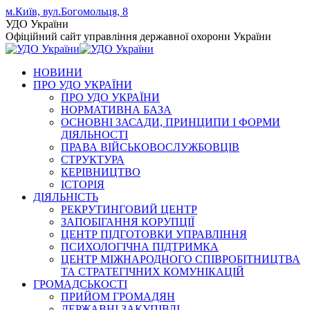
Skip
м.Київ, вул.Богомольця, 8
to
Facebook
YouTube
Instagram
УДО України
content
page
page
page
Офіційний сайт управління державної охорони України
opens
opens
opens
in
in
in
НОВИНИ
new
new
new
ПРО УДО УКРАЇНИ
window
window
window
ПРО УДО УКРАЇНИ
НОРМАТИВНА БАЗА
ОСНОВНІ ЗАСАДИ, ПРИНЦИПИ І ФОРМИ
ДІЯЛЬНОСТІ
ПРАВА ВІЙСЬКОВОСЛУЖБОВЦІВ
СТРУКТУРА
КЕРІВНИЦТВО
ІСТОРІЯ
ДІЯЛЬНІСТЬ
РЕКРУТИНГОВИЙ ЦЕНТР
ЗАПОБІГАННЯ КОРУПЦІЇ
ЦЕНТР ПІДГОТОВКИ УПРАВЛІННЯ
ПСИХОЛОГІЧНА ПІДТРИМКА
ЦЕНТР МІЖНАРОДНОГО СПІВРОБІТНИЦТВА
ТА СТРАТЕГІЧНИХ КОМУНІКАЦІЙ
ГРОМАДСЬКОСТІ
ПРИЙОМ ГРОМАДЯН
ДЕРЖАВНІ ЗАКУПІВЛІ