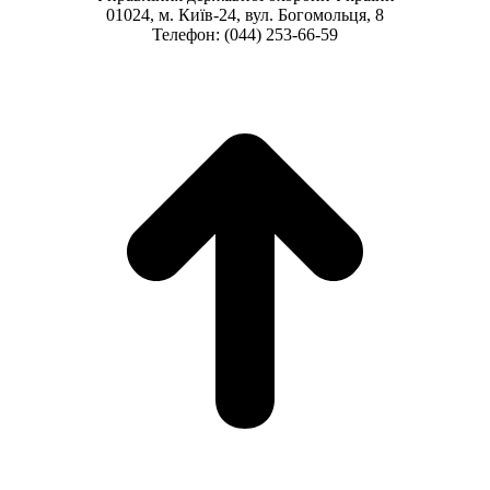
01024, м. Київ-24, вул. Богомольця, 8
Телефон: (044) 253-66-59
t
T