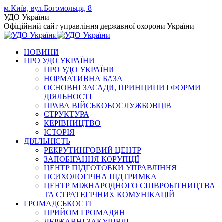
Skip
м.Київ, вул.Богомольця, 8
to
Facebook
YouTube
Instagram
УДО України
content
page
page
page
Офіційний сайт управління державної охорони України
opens
opens
opens
in
in
in
НОВИНИ
new
new
new
ПРО УДО УКРАЇНИ
window
window
window
ПРО УДО УКРАЇНИ
НОРМАТИВНА БАЗА
ОСНОВНІ ЗАСАДИ, ПРИНЦИПИ І ФОРМИ
ДІЯЛЬНОСТІ
ПРАВА ВІЙСЬКОВОСЛУЖБОВЦІВ
СТРУКТУРА
КЕРІВНИЦТВО
ІСТОРІЯ
ДІЯЛЬНІСТЬ
РЕКРУТИНГОВИЙ ЦЕНТР
ЗАПОБІГАННЯ КОРУПЦІЇ
ЦЕНТР ПІДГОТОВКИ УПРАВЛІННЯ
ПСИХОЛОГІЧНА ПІДТРИМКА
ЦЕНТР МІЖНАРОДНОГО СПІВРОБІТНИЦТВА
ТА СТРАТЕГІЧНИХ КОМУНІКАЦІЙ
ГРОМАДСЬКОСТІ
ПРИЙОМ ГРОМАДЯН
ДЕРЖАВНІ ЗАКУПІВЛІ