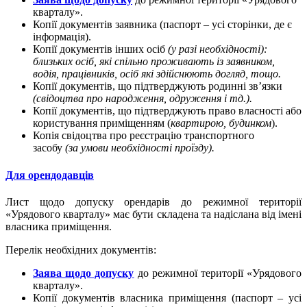
кварталу».
Копії документів заявника (паспорт – усі сторінки, де є
інформація).
Копії документів інших осіб
(у разі необхідності):
близьких осіб, які спільно проживають із заявником,
водія,
працівників,
осіб які здійснюють догляд, тощо.
Копії документів, що підтверджують родинні зв’язки
(свідоцтва про народження, одруження і тд.).
Копії документів, що підтверджують право власності або
користування приміщенням (
квартирою, будинком
).
Копія свідоцтва про реєстрацію транспортного
засобу
(за умови необхідності проїзду).
Для орендодавців
Лист щодо допуску орендарів до режимної території
«Урядового кварталу» має бути складена та надіслана від імені
власника приміщення.
Перелік необхідних документів:
Заява щодо допуску
до режимної території «Урядового
кварталу».
Копії документів власника приміщення (паспорт – усі