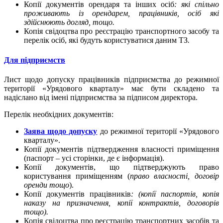
Копії документів орендаря та інших осіб
: які спільно
проживають із орендарем, працівників, осіб які
здійснюють догляд, тощо.
Копія свідоцтва про реєстрацію транспортного засобу та
перелік осіб, які будуть користуватися даним ТЗ
.
Для підприємств
Лист щодо допуску працівників підприємства до режимної
території «Урядового кварталу» має бути складено та
надіслано від імені підприємства за підписом директора.
Перелік необхідних документів:
Заява щодо допуску
до режимної території «Урядового
кварталу».
Копії документів підтвердження власності приміщення
(паспорт – усі сторінки, де є інформація).
Копії документів, що підтверджують право
користування приміщенням (
право власності,
договір
оренди тощо
).
Копії документів працівників
: (копії паспортів, копія
наказу на призначення, копії контрактів, договорів
тощо).
Копія свідоцтва про реєстрацію транспортних засобів та