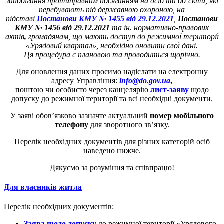
запобігання протиправним посяганням на осіб та об’єкти, які
перебувають під державною охороною, на
підставі
Постанови КМУ № 1455 від 29.12.2021
,
Постанови
КМУ № 1456 від 29.12.2021
та ін. нормативно-правових
актів
,
громадянам, що мають доступ до режимної території
«Урядовий квартал», необхідно оновити свої дані.
Ця процедура є плановою та проводиться щорічно.
Для оновлення даних просимо надіслати на електронну
адресу Управління:
info
@
do
.
gov
.
ua
,
поштою чи особисто через канцелярію
лист-заяву
щодо
допуску до режимної території та всі необхідні документи.
У заяві обов’язково зазначте актуальний
номер мобільного
телефону
для зворотного зв’язку.
Перелік необхідних документів для різних категорій осіб
наведено нижче.
Дякуємо за розуміння та співпрацю!
Для власників житла
Перелік необхідних документів:
Заява щодо допуску
до режимної території «Урядового