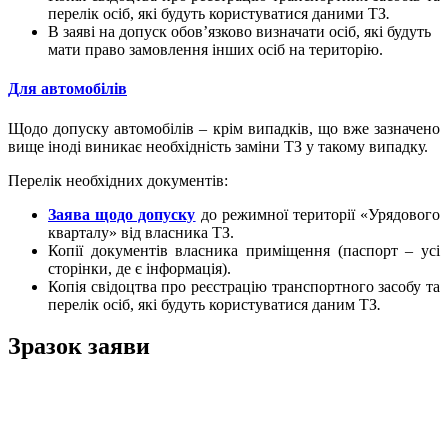
перелік осіб, які будуть користуватися даними ТЗ
.
В заяві на допуск обов’язково визначати осіб, які будуть
мати право замовлення інших осіб на територію.
Для автомобілів
Щодо допуску автомобілів – крім випадків, що вже зазначено
вище іноді виникає необхідність заміни ТЗ у такому випадку.
Перелік необхідних документів:
Заява щодо допуску
до режимної території «Урядового
кварталу» від власника ТЗ.
Копії документів власника приміщення (паспорт – усі
сторінки, де є інформація).
Копія свідоцтва про реєстрацію транспортного засобу та
перелік осіб, які будуть користуватися даним ТЗ
.
Зразок заяви