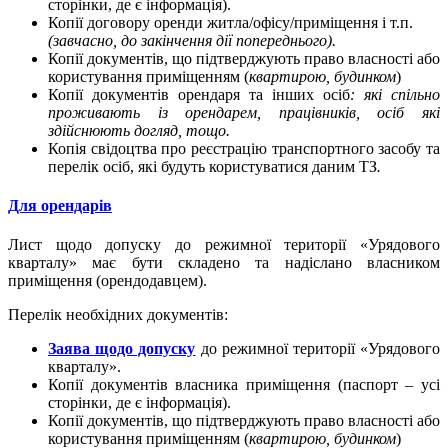
сторінки, де є інформація).
Копії договору оренди житла/офісу/приміщення і т.п.
(завчасно, до закінчення дії попереднього).
Копії документів, що підтверджують право власності або
користування приміщенням (
квартирою, будинком
)
Копії документів орендаря та інших осіб
: які спільно
проживають із орендарем, працівників, осіб які
здійснюють догляд, тощо.
Копія свідоцтва про реєстрацію транспортного засобу та
перелік осіб, які будуть користуватися даним ТЗ
.
Для орендарів
Лист щодо допуску до режимної території «Урядового
кварталу» має бути складено та надіслано власником
приміщення (орендодавцем).
Перелік необхідних документів:
Заява щодо допуску
до режимної території «Урядового
кварталу».
Копії документів власника приміщення (паспорт – усі
сторінки, де є інформація).
Копії документів, що підтверджують право власності або
користування приміщенням (
квартирою, будинком
)