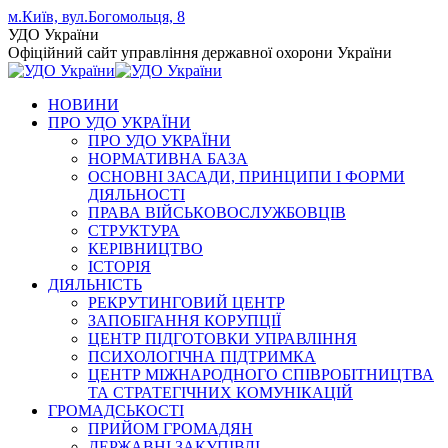
Skip
м.Київ, вул.Богомольця, 8
to
Facebook
YouTube
Instagram
УДО України
content
page
page
page
Офіційний сайт управління державної охорони України
opens
opens
opens
in
in
in
НОВИНИ
new
new
new
ПРО УДО УКРАЇНИ
window
window
window
ПРО УДО УКРАЇНИ
НОРМАТИВНА БАЗА
ОСНОВНІ ЗАСАДИ, ПРИНЦИПИ І ФОРМИ
ДІЯЛЬНОСТІ
ПРАВА ВІЙСЬКОВОСЛУЖБОВЦІВ
СТРУКТУРА
КЕРІВНИЦТВО
ІСТОРІЯ
ДІЯЛЬНІСТЬ
РЕКРУТИНГОВИЙ ЦЕНТР
ЗАПОБІГАННЯ КОРУПЦІЇ
ЦЕНТР ПІДГОТОВКИ УПРАВЛІННЯ
ПСИХОЛОГІЧНА ПІДТРИМКА
ЦЕНТР МІЖНАРОДНОГО СПІВРОБІТНИЦТВА
ТА СТРАТЕГІЧНИХ КОМУНІКАЦІЙ
ГРОМАДСЬКОСТІ
ПРИЙОМ ГРОМАДЯН
ДЕРЖАВНІ ЗАКУПІВЛІ