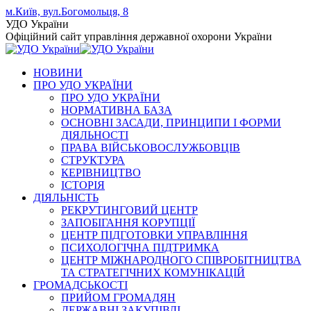
Skip
м.Київ, вул.Богомольця, 8
to
Facebook
YouTube
Instagram
УДО України
content
page
page
page
Офіційний сайт управління державної охорони України
opens
opens
opens
in
in
in
НОВИНИ
new
new
new
ПРО УДО УКРАЇНИ
window
window
window
ПРО УДО УКРАЇНИ
НОРМАТИВНА БАЗА
ОСНОВНІ ЗАСАДИ, ПРИНЦИПИ І ФОРМИ
ДІЯЛЬНОСТІ
ПРАВА ВІЙСЬКОВОСЛУЖБОВЦІВ
СТРУКТУРА
КЕРІВНИЦТВО
ІСТОРІЯ
ДІЯЛЬНІСТЬ
РЕКРУТИНГОВИЙ ЦЕНТР
ЗАПОБІГАННЯ КОРУПЦІЇ
ЦЕНТР ПІДГОТОВКИ УПРАВЛІННЯ
ПСИХОЛОГІЧНА ПІДТРИМКА
ЦЕНТР МІЖНАРОДНОГО СПІВРОБІТНИЦТВА
ТА СТРАТЕГІЧНИХ КОМУНІКАЦІЙ
ГРОМАДСЬКОСТІ
ПРИЙОМ ГРОМАДЯН
ДЕРЖАВНІ ЗАКУПІВЛІ