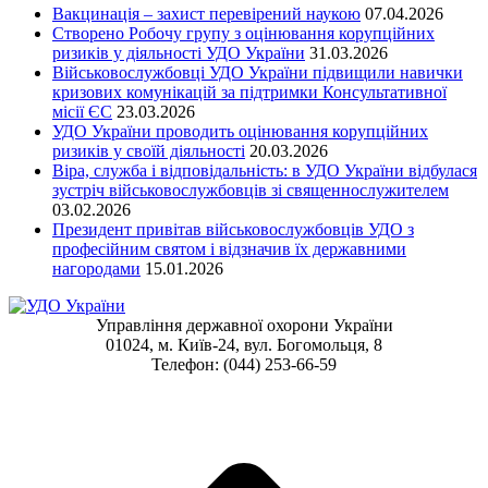
Вакцинація – захист перевірений наукою
07.04.2026
Cтворено Робочу групу з оцінювання корупційних
ризиків у діяльності УДО України
31.03.2026
Військовослужбовці УДО України підвищили навички
кризових комунікацій за підтримки Консультативної
місії ЄС
23.03.2026
УДО України проводить оцінювання корупційних
ризиків у своїй діяльності
20.03.2026
Віра, служба і відповідальність: в УДО України відбулася
зустріч військовослужбовців зі священнослужителем
03.02.2026
Президент привітав військовослужбовців УДО з
професійним святом і відзначив їх державними
нагородами
15.01.2026
Управління державної охорони України
01024, м. Київ-24, вул. Богомольця, 8
Телефон: (044) 253-66-59
t
T