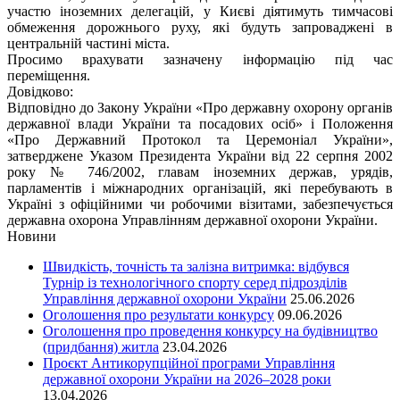
участю іноземних делегацій, у Києві діятимуть тимчасові
обмеження дорожнього руху, які будуть запроваджені в
центральній частині міста.
Просимо врахувати зазначену інформацію під час
переміщення.
Довідково:
Відповідно до Закону України «Про державну охорону органів
державної влади України та посадових осіб» і Положення
«Про Державний Протокол та Церемоніал України»,
затверджене Указом Президента України від 22 серпня 2002
року № 746/2002, главам іноземних держав, урядів,
парламентів і міжнародних організацій, які перебувають в
Україні з офіційними чи робочими візитами, забезпечується
державна охорона Управлінням державної охорони України.
Новини
Швидкість, точність та залізна витримка: відбувся
Турнір із технологічного спорту серед підрозділів
Управління державної охорони України
25.06.2026
Оголошення про результати конкурсу
09.06.2026
Оголошення про проведення конкурсу на будівництво
(придбання) житла
23.04.2026
Проєкт Антикорупційної програми Управління
державної охорони України на 2026–2028 роки
13.04.2026