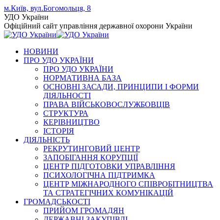
Skip
м.Київ, вул.Богомольця, 8
to
Facebook
YouTube
Instagram
УДО України
content
page
page
page
Офіційний сайт управління державної охорони України
opens
opens
opens
in
in
in
НОВИНИ
new
new
new
ПРО УДО УКРАЇНИ
window
window
window
ПРО УДО УКРАЇНИ
НОРМАТИВНА БАЗА
ОСНОВНІ ЗАСАДИ, ПРИНЦИПИ І ФОРМИ
ДІЯЛЬНОСТІ
ПРАВА ВІЙСЬКОВОСЛУЖБОВЦІВ
СТРУКТУРА
КЕРІВНИЦТВО
ІСТОРІЯ
ДІЯЛЬНІСТЬ
РЕКРУТИНГОВИЙ ЦЕНТР
ЗАПОБІГАННЯ КОРУПЦІЇ
ЦЕНТР ПІДГОТОВКИ УПРАВЛІННЯ
ПСИХОЛОГІЧНА ПІДТРИМКА
ЦЕНТР МІЖНАРОДНОГО СПІВРОБІТНИЦТВА
ТА СТРАТЕГІЧНИХ КОМУНІКАЦІЙ
ГРОМАДСЬКОСТІ
ПРИЙОМ ГРОМАДЯН
ДЕРЖАВНІ ЗАКУПІВЛІ