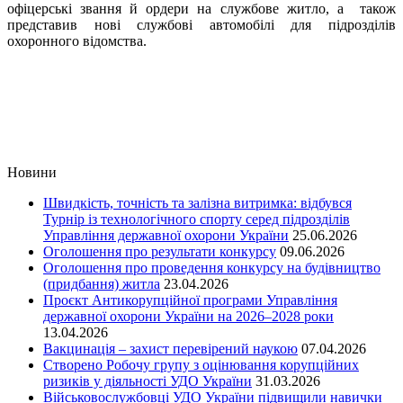
офіцерські звання й ордери на службове житло, а також
представив нові службові автомобілі для підрозділів
охоронного відомства.
Новини
Швидкість, точність та залізна витримка: відбувся
Турнір із технологічного спорту серед підрозділів
Управління державної охорони України
25.06.2026
Оголошення про результати конкурсу
09.06.2026
Оголошення про проведення конкурсу на будівництво
(придбання) житла
23.04.2026
Проєкт Антикорупційної програми Управління
державної охорони України на 2026–2028 роки
13.04.2026
Вакцинація – захист перевірений наукою
07.04.2026
Cтворено Робочу групу з оцінювання корупційних
ризиків у діяльності УДО України
31.03.2026
Військовослужбовці УДО України підвищили навички