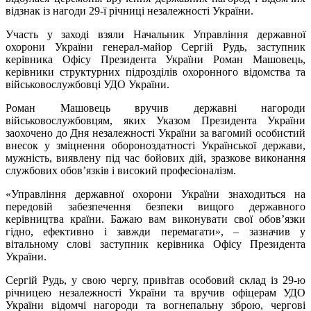
відзнак із нагоди 29-ї річниці незалежності України.
Участь у заході взяли Начальник Управління державної
охорони України генерал-майор Сергій Рудь, заступник
керівника Офісу Президента України Роман Машовець,
керівники структурних підрозділів охоронного відомства та
військовослужбовці УДО України.
Роман Машовець вручив державні нагороди
військовослужбовцям, яких Указом Президента України
заохочено до Дня незалежності України за вагомий особистий
внесок у зміцнення обороноздатності Української держави,
мужність, виявлену під час бойових дій, зразкове виконання
службових обов’язків і високий професіоналізм.
«Управління державної охорони України знаходиться на
передовій забезпечення безпеки вищого державного
керівництва країни. Бажаю вам виконувати свої обов’язки
гідно, ефективно і завжди перемагати», – зазначив у
вітальному слові заступник керівника Офісу Президента
України.
Сергій Рудь, у свою чергу, привітав особовий склад із 29-ю
річницею незалежності України та вручив офіцерам УДО
України відомчі нагороди та вогнепальну зброю, чергові