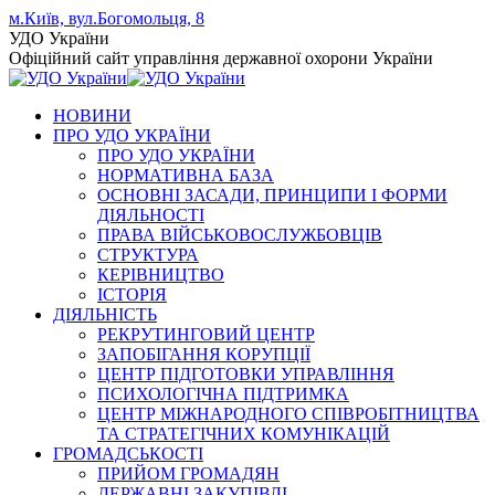
Skip
м.Київ, вул.Богомольця, 8
to
Facebook
YouTube
Instagram
УДО України
content
page
page
page
Офіційний сайт управління державної охорони України
opens
opens
opens
in
in
in
НОВИНИ
new
new
new
ПРО УДО УКРАЇНИ
window
window
window
ПРО УДО УКРАЇНИ
НОРМАТИВНА БАЗА
ОСНОВНІ ЗАСАДИ, ПРИНЦИПИ І ФОРМИ
ДІЯЛЬНОСТІ
ПРАВА ВІЙСЬКОВОСЛУЖБОВЦІВ
СТРУКТУРА
КЕРІВНИЦТВО
ІСТОРІЯ
ДІЯЛЬНІСТЬ
РЕКРУТИНГОВИЙ ЦЕНТР
ЗАПОБІГАННЯ КОРУПЦІЇ
ЦЕНТР ПІДГОТОВКИ УПРАВЛІННЯ
ПСИХОЛОГІЧНА ПІДТРИМКА
ЦЕНТР МІЖНАРОДНОГО СПІВРОБІТНИЦТВА
ТА СТРАТЕГІЧНИХ КОМУНІКАЦІЙ
ГРОМАДСЬКОСТІ
ПРИЙОМ ГРОМАДЯН
ДЕРЖАВНІ ЗАКУПІВЛІ