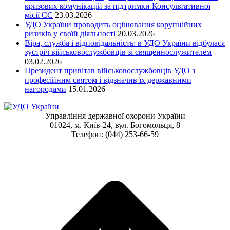
кризових комунікацій за підтримки Консультативної
місії ЄС
23.03.2026
УДО України проводить оцінювання корупційних
ризиків у своїй діяльності
20.03.2026
Віра, служба і відповідальність: в УДО України відбулася
зустріч військовослужбовців зі священнослужителем
03.02.2026
Президент привітав військовослужбовців УДО з
професійним святом і відзначив їх державними
нагородами
15.01.2026
Управління державної охорони України
01024, м. Київ-24, вул. Богомольця, 8
Телефон: (044) 253-66-59
t
T