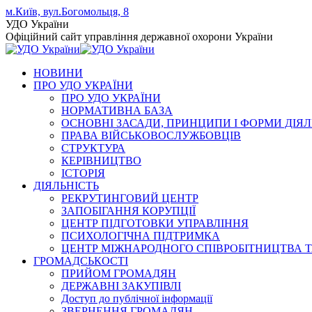
Skip
м.Київ, вул.Богомольця, 8
to
Facebook
YouTube
Instagram
УДО України
content
page
page
page
Офіційний сайт управління державної охорони України
opens
opens
opens
in
in
in
НОВИНИ
new
new
new
ПРО УДО УКРАЇНИ
window
window
window
ПРО УДО УКРАЇНИ
НОРМАТИВНА БАЗА
ОСНОВНІ ЗАСАДИ, ПРИНЦИПИ І ФОРМИ ДІЯЛ
ПРАВА ВІЙСЬКОВОСЛУЖБОВЦІВ
СТРУКТУРА
КЕРІВНИЦТВО
ІСТОРІЯ
ДІЯЛЬНІСТЬ
РЕКРУТИНГОВИЙ ЦЕНТР
ЗАПОБІГАННЯ КОРУПЦІЇ
ЦЕНТР ПІДГОТОВКИ УПРАВЛІННЯ
ПСИХОЛОГІЧНА ПІДТРИМКА
ЦЕНТР МІЖНАРОДНОГО СПІВРОБІТНИЦТВА Т
ГРОМАДСЬКОСТІ
ПРИЙОМ ГРОМАДЯН
ДЕРЖАВНІ ЗАКУПІВЛІ
Доступ до публічної інформації
ЗВЕРНЕННЯ ГРОМАДЯН