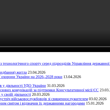
 із технологічного спорту серед підрозділів Управління державно
ридбання) житла
23.04.2026
 охорони України на 2026–2028 роки
13.04.2026
в у діяльності УДО України
31.03.2026
ових комунікацій за підтримки Консультативної місії ЄС
23.03
у своїй діяльності
20.03.2026
я зустріч військовослужбовців зі священнослужителем
03.02.2026
ним святом і відзначив їх державними нагородами
15.01.2026