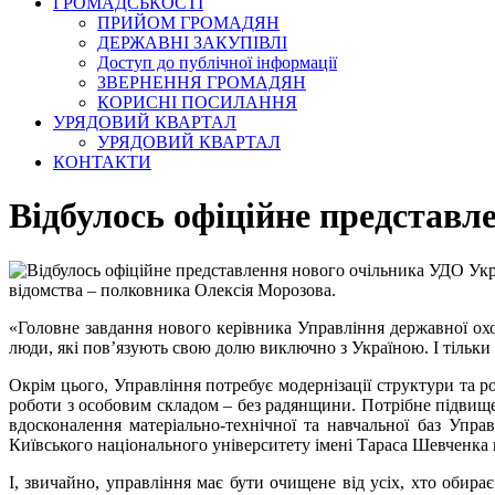
ГРОМАДСЬКОСТІ
ПРИЙОМ ГРОМАДЯН
ДЕРЖАВНІ ЗАКУПІВЛІ
Доступ до публічної інформації
ЗВЕРНЕННЯ ГРОМАДЯН
КОРИСНІ ПОСИЛАННЯ
УРЯДОВИЙ КВАРТАЛ
УРЯДОВИЙ КВАРТАЛ
КОНТАКТИ
Відбулось офіційне представл
відомства – полковника Олексія Морозова.
«Головне завдання нового керівника Управління державної ох
люди, які повʼязують свою долю виключно з Україною. І тільки 
Окрім цього, Управління потребує модернізації структури та р
роботи з особовим складом – без радянщини. Потрібне підвищен
вдосконалення матеріально-технічної та навчальної баз Упр
Київського національного університету імені Тараса Шевченка 
І, звичайно, управління має бути очищене від усіх, хто обир