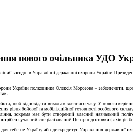
ення нового очільника УДО Ук
Сьогодні в Управлінні державної охорони України Президе
орони України полковника Олексія Морозова – забезпечити, що
так.
оботи, щоб відповідати вимогам воєнного часу. У нового керівни
ня рівня бойової та мобілізаційної готовності особового складу
авління, зокрема має бути створений власний навчальний поліг
потрібен сучасний спеціалізований Центр підготовки фахівців б
ає для себе не Україну або дискредитує Управління державної о