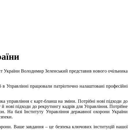
раїни
нт України Володимир Зеленський представив нового очільника
б в Управлінні працювали патріотично налаштовані професійні
ка управління є карт-бланш на зміни. Потрібні нові підходи до
 й нові підходи до рекрутингу кадрів для Управління. Потрібне
он. На базі Інституту Управління державної охорони України
езпеки.
хорони. Ваше завдання – це безпека ключових інституцій нашої