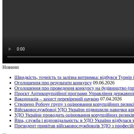
Новини
Швидкість, точність та залізна витримка: відбувся Турнір
Оголошення про результати конкурсу
09.06.2026
Оголошення про проведення конкурсу на будівництво (п
Проєкт Антикорупційної програми Управління державної
Вакцинація – захист перевірений наукою
07.04.2026
Cтворено Робочу групу з оцінювання корупційних ризикі
Військовослужбовці УДО України підвищили навички криз
УДО України проводить оцінювання корупційних ризиків 
Віра, служба і відповідальність: в УДО України відбулас
Президент привітав військовослужбовців УДО з професій