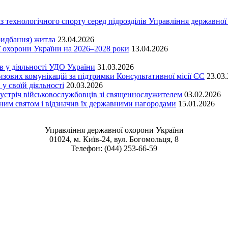
 із технологічного спорту серед підрозділів Управління державно
ридбання) житла
23.04.2026
 охорони України на 2026–2028 роки
13.04.2026
в у діяльності УДО України
31.03.2026
ових комунікацій за підтримки Консультативної місії ЄС
23.03
у своїй діяльності
20.03.2026
я зустріч військовослужбовців зі священнослужителем
03.02.2026
ним святом і відзначив їх державними нагородами
15.01.2026
Управління державної охорони України
01024, м. Київ-24, вул. Богомольця, 8
Телефон: (044) 253-66-59