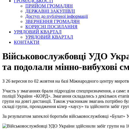
ГРОМАДСЬКОСТІ
ПРИЙОМ ГРОМАДЯН
ДЕРЖАВНІ ЗАКУПІВЛІ
Доступ до публічної інформації
ЗВЕРНЕННЯ ГРОМАДЯН
КОРИСНІ ПОСИЛАННЯ
УРЯДОВИЙ КВАРТАЛ
УРЯДОВИЙ КВАРТАЛ
КОНТАКТИ
Військовослужбовці УДО Украї
та подолали мінно-вибухові с
З 26 вересня по 02 жовтня на базі Міжнародного центру миротв
Участь у змаганнях брали підрозділи спецпризначення, а саме:
поліції України «КОРД». Змагання складались з декількох етап
групи на довгі дистанції. Також учасникам змагань потрібно б
складі групи, проходження кілер «хаусу» та здійснити забіг гру
За результатом запеклої боротьби військовослужбовці «Булат» 