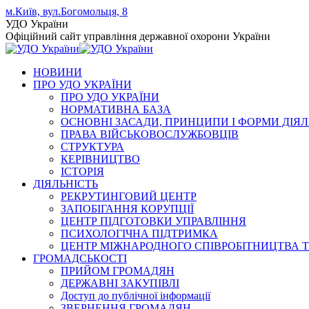
Skip
м.Київ, вул.Богомольця, 8
to
Facebook
YouTube
Instagram
УДО України
content
page
page
page
Офіційний сайт управління державної охорони України
opens
opens
opens
in
in
in
НОВИНИ
new
new
new
ПРО УДО УКРАЇНИ
window
window
window
ПРО УДО УКРАЇНИ
НОРМАТИВНА БАЗА
ОСНОВНІ ЗАСАДИ, ПРИНЦИПИ І ФОРМИ ДІЯЛ
ПРАВА ВІЙСЬКОВОСЛУЖБОВЦІВ
СТРУКТУРА
КЕРІВНИЦТВО
ІСТОРІЯ
ДІЯЛЬНІСТЬ
РЕКРУТИНГОВИЙ ЦЕНТР
ЗАПОБІГАННЯ КОРУПЦІЇ
ЦЕНТР ПІДГОТОВКИ УПРАВЛІННЯ
ПСИХОЛОГІЧНА ПІДТРИМКА
ЦЕНТР МІЖНАРОДНОГО СПІВРОБІТНИЦТВА Т
ГРОМАДСЬКОСТІ
ПРИЙОМ ГРОМАДЯН
ДЕРЖАВНІ ЗАКУПІВЛІ
Доступ до публічної інформації
ЗВЕРНЕННЯ ГРОМАДЯН