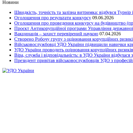
Новини
Швидкість, точність та залізна витримка: відбувся Турнір
Оголошення про результати конкурсу
09.06.2026
Оголошення про проведення конкурсу на будівництво (п
Проєкт Антикорупційної програми Управління державної
Вакцинація – захист перевірений наукою
07.04.2026
Cтворено Робочу групу з оцінювання корупційних ризикі
Військовослужбовці УДО України підвищили навички криз
УДО України проводить оцінювання корупційних ризиків 
Віра, служба і відповідальність: в УДО України відбулас
Президент привітав військовослужбовців УДО з професій