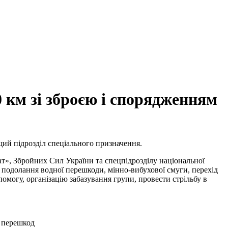
 км зі зброєю і спорядженням
щий підрозділ спеціального призначення.
ат», Збройних Сил України та спецпідрозділу національної
, подолання водної перешкоди, мінно-вибухової смуги, перехід
омогу, організацію забазування групи, провести стрільбу в