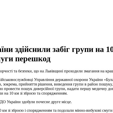
ни здійснили забіг групи на 10
муги перешкод
орчості та безпеки, що на Львівщині проходили змагання на кра
 військовослужбовці Управління державної охорони України «Бул
ів, зокрема, прийняття рішення, виведення групи в район пошуку
уло провести пошук диверсійної групи, надати першу медичну доп
пи на 10 км зі зброєю та спорядженням.
УДО України здобули почесне друге місце.